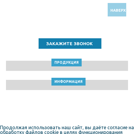
НАВЕРХ
Звоните по бесплатному номеру
8 (800) 5000 964
ПРОДУКЦИЯ
ИНФОРМАЦИЯ
ТПК Клейкие ленты © Новокузнецк, 2010-2026
Пользовательское соглашение
Продолжая использовать наш сайт, вы даёте согласие на
обработку файлов cookie в целях функционирования